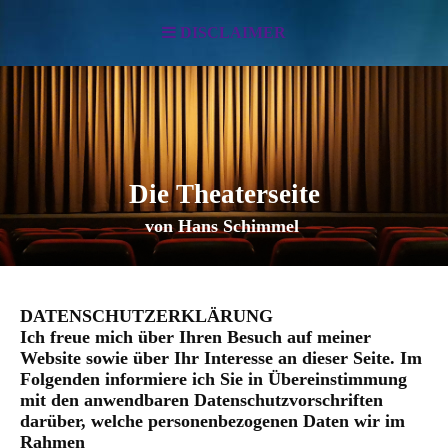
DISCLAIMER
Die Theaterseite
von Hans Schimmel
DATENSCHUTZERKLÄRUNG
Ich freue mich über Ihren Besuch auf meiner
Website sowie über Ihr Interesse an dieser Seite. Im
Folgenden informiere ich Sie in Übereinstimmung
mit den anwendbaren Datenschutzvorschriften
darüber, welche personenbezogenen Daten wir im
Rahmen